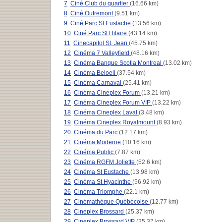
7
Ciné Club du quartier
(16.66 km)
8
Ciné Outremont
(9.51 km)
9
Ciné Parc St Eustache
(13.56 km)
10
Ciné Parc St Hilaire
(43.14 km)
11
Cinecapitol St. Jean
(45.75 km)
12
Cinéma 7 Valleyfield
(48.16 km)
13
Cinéma Banque Scotia Montreal
(13.02 km)
14
Cinéma Beloeil
(37.54 km)
15
Cinéma Carnaval
(25.41 km)
16
Cinéma Cineplex Forum
(13.21 km)
17
Cinéma Cineplex Forum VIP
(13.22 km)
18
Cinéma Cineplex Laval
(3.48 km)
19
Cinéma Cineplex Royalmount
(8.93 km)
20
Cinéma du Parc
(12.17 km)
21
Cinéma Moderne
(10.16 km)
22
Cinéma Public
(7.87 km)
23
Cinéma RGFM Joliette
(52.6 km)
24
Cinéma St Eustache
(13.98 km)
25
Cinéma St Hyacinthe
(56.92 km)
26
Cinéma Triomphe
(22.1 km)
27
Cinémathèque Québécoise
(12.77 km)
28
Cineplex Brossard
(25.37 km)
29
Cineplex Brossard VIP
(25.37 km)