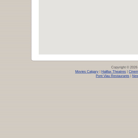
Copyright © 2026
Movies Calgary
|
Halifax Theatres
|
Cinem
Pont Viau Restaurants
|
New