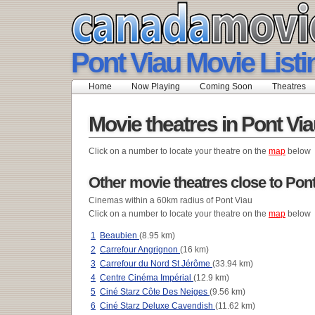
Pont Viau Movie Listi
Home
Now Playing
Coming Soon
Theatres
Movie theatres in Pont Vi
Click on a number to locate your theatre on the
map
below
Other movie theatres close to Pon
Cinemas within a 60km radius of Pont Viau
Click on a number to locate your theatre on the
map
below
1
Beaubien
(8.95 km)
2
Carrefour Angrignon
(16 km)
3
Carrefour du Nord St Jérôme
(33.94 km)
4
Centre Cinéma Impérial
(12.9 km)
5
Ciné Starz Côte Des Neiges
(9.56 km)
6
Ciné Starz Deluxe Cavendish
(11.62 km)