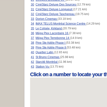
30
CinéStarz Deluxe Des Sources
(12.79 km)
31
CinéStarz Deluxe Longueuil
(17.21 km)
32
CinéStarz Deluxe Taschereau
(19.75 km)
33
Dorion Cinemas
(33.18 km)
34
IMAX TELUS Montréal Science Centre
(14.29 km)
35
Le Colisée, Kirkland
(20.79 km)
36
Méga Plex Lacordaire 16
(7.38 km)
37
Méga Plex Terrebonne 14
(14.9 km)
38
Pine Ste Adèle Phase I
(53.38 km)
39
Pine Ste Adèle Phase II
(53.48 km)
40
Quartier Latin
(12.65 km)
41
St Bruno Cinemas
(25.98 km)
42
Starcité Montréal
(11.96 km)
43
Station Vu
(13.75 km)
Click on a number to locate your 