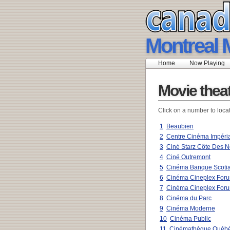
Montreal 
Home
Now Playing
Movie theat
Click on a number to loca
1
Beaubien
2
Centre Cinéma Impéri
3
Ciné Starz Côte Des N
4
Ciné Outremont
5
Cinéma Banque Scotia
6
Cinéma Cineplex For
7
Cinéma Cineplex Foru
8
Cinéma du Parc
9
Cinéma Moderne
10
Cinéma Public
11
Cinémathèque Québé