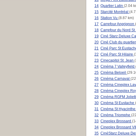
14
Quartier Latin
(2.04 k
15
Starcité Montréal
(4.
16
Station Vu
(8.87 km)
17
Carrefour Angrignon
18
Carrefour du Nord S
19
Ciné Starz Deluxe C
20
Ciné Club du quartie
21
Ciné Parc St Eustac
22
Ciné Parc St Hilaire
(
23
Cinecapitol St. Jean
24
Cinéma 7 Valleyfield
25
Cinéma Beloeil
(29.1
26
Cinéma Carnaval
(22
27
Cinéma Cineplex La
28
Cinéma Cineplex Ro
29
Cinéma RGFM Joliet
30
Cinéma St Eustache
31
Cinéma St Hyacinth
32
Cinéma Triomphe
(2
33
Cineplex Brossard
(1
34
Cineplex Brossard V
35
CinéStarz Deluxe De