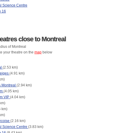
 Science Centre
e 16
eatres close to Montreal
dius of Montreal
te your theatre on the
map
below
al
(2.53 km)
Neiges
(4.91 km)
km)
a Montreal
(2.94 km)
um
(4.05 km)
um VIP
(4.04 km)
 km)
6 km)
km)
écoise
(2.16 km)
l Science Centre
(3.83 km)
e 16
(8.43 km)