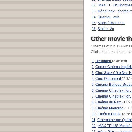
12
IMAX TELUS Montréal
13
Méga Plex Lacordair
14
Quartier Latin
15
Starcité Montréal
16
Station Vu
Other movie th
Cinemas within a 60km ra
Click on a number to loca
1
Beaubien
(2.48 km)
2
Centre Cinéma Impéri
3
Ciné Starz Côte Des 
4
Ciné Outremont
(2.07 
5
Cinéma Banque Scoti
6
Cinéma Cineplex For
7
Cinéma Cineplex For
8
Cinéma du Parc
(1.89
9
Cinéma Moderne
(0.8
10
Cinéma Public
(2.76 
11
Cinémathèque Québ
12
IMAX TELUS Montréa
13
Méga Plex Lacordair