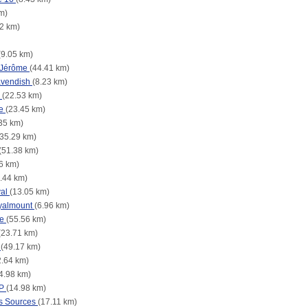
m)
72 km)
(9.05 km)
t Jérôme
(44.41 km)
avendish
(8.23 km)
r
(22.53 km)
he
(23.45 km)
35 km)
(35.29 km)
(51.38 km)
6 km)
.44 km)
val
(13.05 km)
yalmount
(6.96 km)
te
(55.56 km)
(23.71 km)
e
(49.17 km)
2.64 km)
4.98 km)
IP
(14.98 km)
s Sources
(17.11 km)