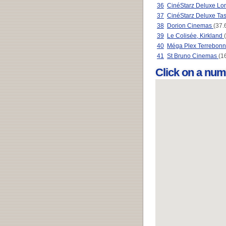
36
CinéStarz Deluxe Lo
37
CinéStarz Deluxe Ta
38
Dorion Cinemas
(37.
39
Le Colisée, Kirkland
40
Méga Plex Terrebon
41
St Bruno Cinemas
(1
Click on a num