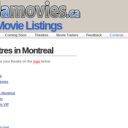
Movie Listings
Coming Soon
Theatres
Movie Trailers
Feedback
Contests
res in Montreal
te your theatre on the
map
below
al
eiges
 Montreal
um
m VIP
coise