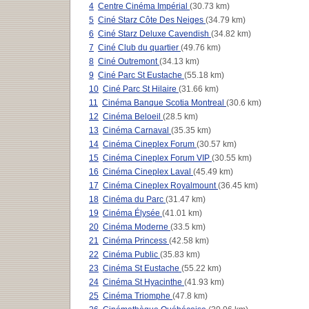
4
Centre Cinéma Impérial
(30.73 km)
5
Ciné Starz Côte Des Neiges
(34.79 km)
6
Ciné Starz Deluxe Cavendish
(34.82 km)
7
Ciné Club du quartier
(49.76 km)
8
Ciné Outremont
(34.13 km)
9
Ciné Parc St Eustache
(55.18 km)
10
Ciné Parc St Hilaire
(31.66 km)
11
Cinéma Banque Scotia Montreal
(30.6 km)
12
Cinéma Beloeil
(28.5 km)
13
Cinéma Carnaval
(35.35 km)
14
Cinéma Cineplex Forum
(30.57 km)
15
Cinéma Cineplex Forum VIP
(30.55 km)
16
Cinéma Cineplex Laval
(45.49 km)
17
Cinéma Cineplex Royalmount
(36.45 km)
18
Cinéma du Parc
(31.47 km)
19
Cinéma Élysée
(41.01 km)
20
Cinéma Moderne
(33.5 km)
21
Cinéma Princess
(42.58 km)
22
Cinéma Public
(35.83 km)
23
Cinéma St Eustache
(55.22 km)
24
Cinéma St Hyacinthe
(41.93 km)
25
Cinéma Triomphe
(47.8 km)