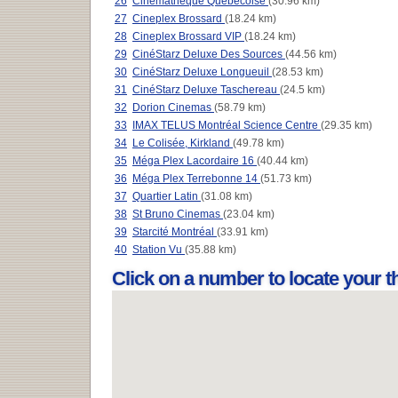
26
Cinémathèque Québécoise
(30.96 km)
27
Cineplex Brossard
(18.24 km)
28
Cineplex Brossard VIP
(18.24 km)
29
CinéStarz Deluxe Des Sources
(44.56 km)
30
CinéStarz Deluxe Longueuil
(28.53 km)
31
CinéStarz Deluxe Taschereau
(24.5 km)
32
Dorion Cinemas
(58.79 km)
33
IMAX TELUS Montréal Science Centre
(29.35 km)
34
Le Colisée, Kirkland
(49.78 km)
35
Méga Plex Lacordaire 16
(40.44 km)
36
Méga Plex Terrebonne 14
(51.73 km)
37
Quartier Latin
(31.08 km)
38
St Bruno Cinemas
(23.04 km)
39
Starcité Montréal
(33.91 km)
40
Station Vu
(35.88 km)
Click on a number to locate your 