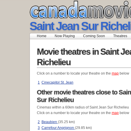
Saint Jean Sur Richel
Home
Now Playing
Coming Soon
Theatres
Movie theatres in Saint J
Richelieu
Click on a number to locate your theatre on the
map
below
1
Cinecapitol St. Jean
Other movie theatres close to Sain
Sur Richelieu
Cinemas within a 60km radius of Saint Jean Sur Richelieu
Click on a number to locate your theatre on the
map
below
2
Beaubien
(35.25 km)
3
Carrefour Angrignon
(29.85 km)